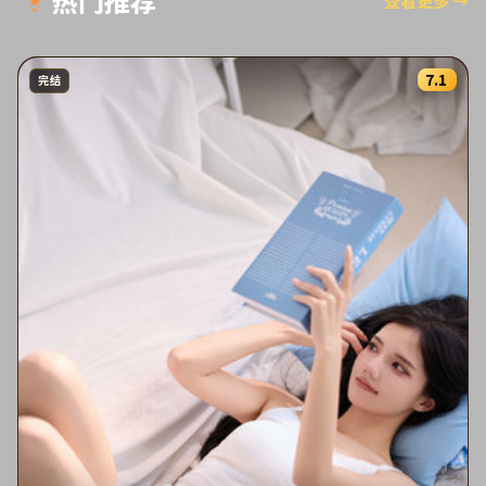
热门推荐
查看更多
→
7.1
完结