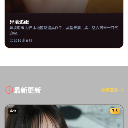
异境追缉
异境追缉 为日本地区动漫类作品，类型元素扎实，适合周末一口气
追完。
2016
日韩
最新更新
查看更多
→
7.5
高分