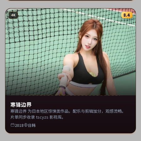
8.4
4K
寒锋边界
寒锋边界 为日本地区惊悚类作品，配乐与剪辑加分，观感流畅。
片单同步收录 tscyzs 影视库。
2018
日韩