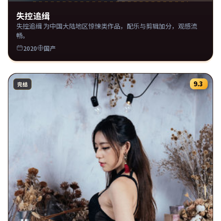
失控追缉
失控追缉 为中国大陆地区惊悚类作品，配乐与剪辑加分，观感流
畅。
2020
国产
9.3
完结