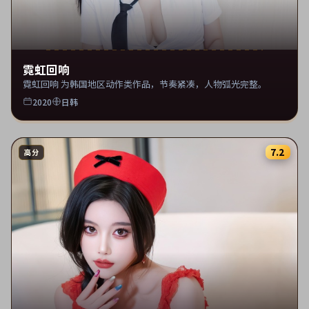
霓虹回响
霓虹回响 为韩国地区动作类作品，节奏紧凑，人物弧光完整。
2020
日韩
7.2
高分