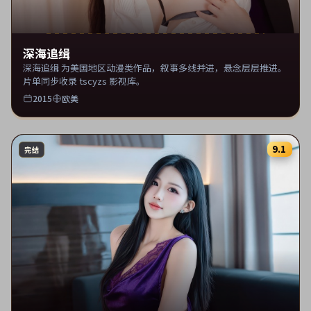
深海追缉
深海追缉 为美国地区动漫类作品，叙事多线并进，悬念层层推进。
片单同步收录 tscyzs 影视库。
2015
欧美
9.1
完结